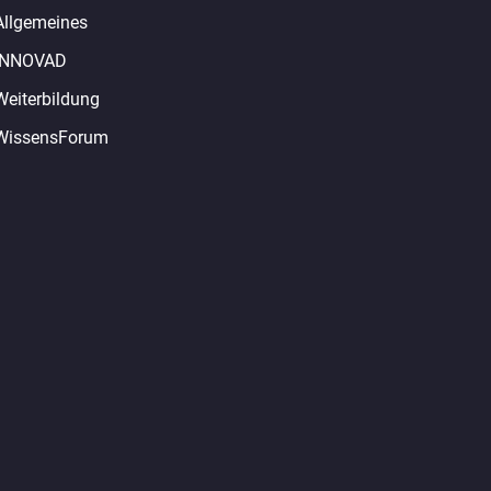
Allgemeines
INNOVAD
Weiterbildung
WissensForum