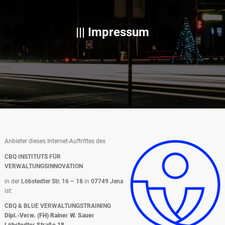
||| Impressum
Anbieter dieses Internet-Auftrittes des
CBQ INSTITUTS FÜR
VERWALTUNGSINNOVATION
in der
Löbstedter Str. 16 – 18
in
07749 Jena
ist:
CBQ & BLUE VERWALTUNGSTRAINING
Dipl.-Verw. (FH) Rainer W. Sauer