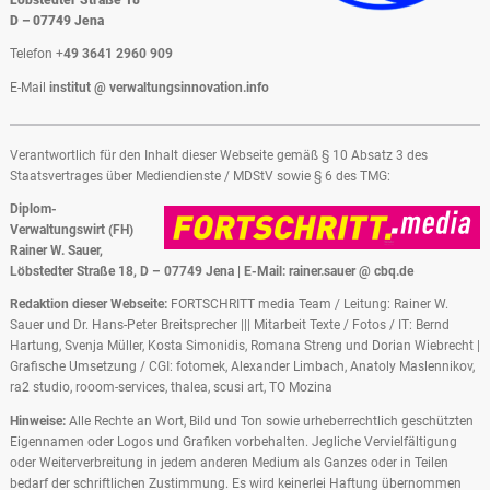
Löbstedter Straße 18
D – 07749 Jena
Telefon +
49 3641 2960 909
E-Mail
institut @ verwaltungsinnovation.info
Verantwortlich für den Inhalt dieser Webseite gemäß § 10 Absatz 3 des
Staatsvertrages über Mediendienste / MDStV sowie § 6 des TMG:
Diplom-
Verwaltungswirt (FH)
Rainer W. Sauer,
Löbstedter Straße 18, D – 07749 Jena | E-Mail: rainer.sauer @ cbq.de
Redaktion dieser Webseite:
FORTSCHRITT media Team / Leitung: Rainer W.
Sauer und Dr. Hans-Peter Breitsprecher ||| Mitarbeit Texte / Fotos / IT: Bernd
Hartung, Svenja Müller, Kosta Simonidis, Romana Streng und Dorian Wiebrecht |
Grafische Umsetzung / CGI: fotomek, Alexander Limbach, Anatoly Maslennikov,
ra2 studio, rooom-services, thalea, scusi art, TO Mozina
Hinweise:
Alle Rechte an Wort, Bild und Ton sowie urheberrechtlich geschützten
Eigennamen oder Logos und Grafiken vorbehalten. Jegliche Vervielfältigung
oder Weiterverbreitung in jedem anderen Medium als Ganzes oder in Teilen
bedarf der schriftlichen Zustimmung. Es wird keinerlei Haftung übernommen