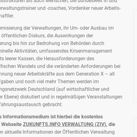
strukturen als auch Menschen, die bundesweit in und
erwaltungstrainer und -coaches, Vordenker neuer Arbeits-
aftler.
rnisierung der Verwaltungen, ihr Um- oder Ausbau im
 öffentlichen Diskurs, die Auswirkungen der
sierung bis hin zur Bedrohung von Behörden durch
minelle Aktivitäten, umfassendes Krisenmanagement
ts leerer Kassen, die Herausforderungen des
ischen Wandels und die veränderten Anforderungen bei
nnung neuer Arbeitskräfte aus dem Generation X – all
fgaben und noch viel mehr Themen werden im
ngsnetzwerk Deutschland (auf wirtschaftlicher und
her Ebene) diskutiert und in regelmäßigen Veranstaltungen
rfahrungsaustausch gebracht.
s Informationsmedium ist hierbei die kostenlos
e Webseite
ZUKUNFTS.INFO VERWALTUNG (ZIV)
, die
en aktuelle Informationen der Öffentlichen Verwaltung