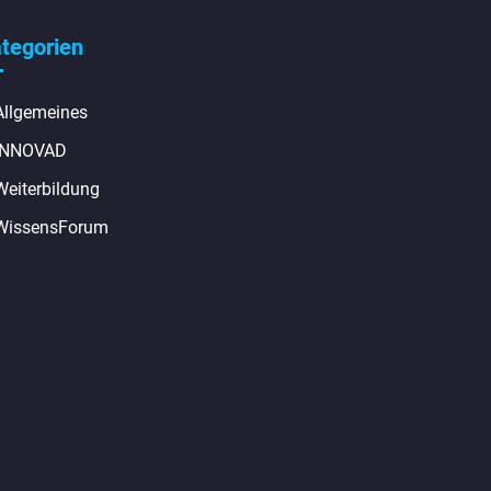
tegorien
Allgemeines
INNOVAD
Weiterbildung
WissensForum