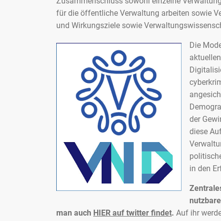
Zusammenschluss sowohl einzelne Verwaltungs
für die öffentliche Verwaltung arbeiten sowie V
und Wirkungsziele sowie Verwaltungswissensch
Die Mode
aktuellen
Digitali
cyberkri
angesich
Demograf
der Gewi
diese Au
Verwaltu
politisc
in den E
Zentrale
nutzbar
man auch
HIER auf twitter findet
.
Auf ihr werd